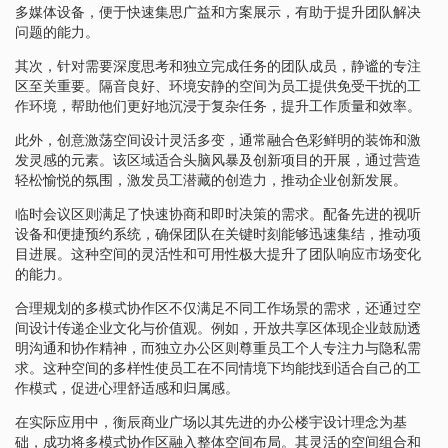
多媒体设备，便于快速集思广益和方案展示，有助于提升团队解决
问题的能力。
其次，针对需要深度思考和独立完成任务的团队成员，静谧的专注
区至关重要。隔音良好、环境安静的空间为员工提供免受干扰的工
作环境，帮助他们更好地沉浸于复杂任务，提升工作质量和效率。
此外，创意激荡空间设计灵活多变，通常融合色彩鲜明的装饰和激
发灵感的元素。该区域适合头脑风暴及创新项目的开展，通过营造
轻松愉悦的氛围，激发员工潜藏的创造力，推动企业创新发展。
临时会议区则满足了快速协商和即时决策的需求。配备先进的视听
设备和便捷预约系统，确保团队在关键时刻能够迅速集结，推动项
目进展。这种空间的灵活性和可用性极大提升了团队响应市场变化
的能力。
合理规划的多模式协作区不仅满足不同工作场景的需求，还通过空
间设计传递企业文化与价值观。例如，开放共享区体现企业鼓励透
明沟通和协作精神，而独立办公区则尊重员工个人专注力与隐私需
求。这种空间的多样性使员工在不同情境下均能找到适合自己的工
作模式，促进心理舒适感和归属感。
在实际应用中，衡辰商业广场以其先进的办公楼宇设计理念为基
础，成功将多模式协作区融入整体空间布局。其灵活的空间组合和