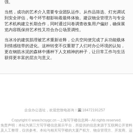
强。
当然，成功的艺术介入需要专业团队运作。从作品筛选、灯光调试
到安全评估，每个环节都影响着最终体验。建议物业管理方与专业
艺术机构建立长期合作，同时通过问卷调查收集用户偏好，确保展
览内容既保持艺术性又符合办公场景调性。
当冰冷的建筑肌理被艺术重新诠释，公共空间便完成了从功能载体
到情感纽带的进化。这种转变不仅重塑了人们对办公环境的认知，
更在钢筋水泥的森林中播种下人文精神的种子，让日常工作与生活
获得更丰富的层次与意义。
企业办公选址，欢迎您致电咨询！
18472191257
Copyright © www.hcsygc.cn --上海写字楼信息网-- All rights reserved.
免责声明：本站为第三方写字楼信息展示平台，所提供的信息来源于互联网公开资料
及人工整理，仅供参考。本站与相关写字楼的大厦产权方、物业管理方、开发商、运