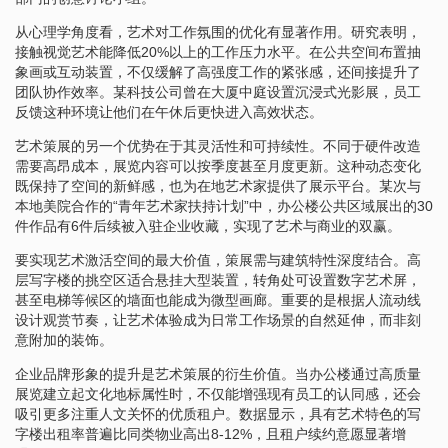
从心理学角度看，艺术对工作氛围的优化有显著作用。研究表明，
接触视觉艺术能降低20%以上的工作压力水平。在公共空间布置抽
象画或互动装置，不仅缓解了高强度工作的紧张感，还间接提升了
团队协作效率。某科技公司曾在大厦中庭设置沉浸式光影展，员工
反馈这种环境让他们在午休后更快进入高效状态。
艺术策展的另一个优势在于其灵活性和可持续性。不同于硬件改造
需要高昂成本，展览内容可以按季度甚至月度更新。这种动态变化
既保持了空间的新鲜感，也为在地艺术家提供了展示平台。某次与
本地美院合作的“青年艺术家扶持计划”中，办公楼公共区域展出的30
件作品有6件后续被入驻企业收藏，实现了艺术与商业的双赢。
要实现艺术激活空间的最大价值，策展需与建筑特性深度结合。高
层写字楼的挑空区适合悬挂大型装置，转角处可设置数字艺术屏，
甚至电梯等候区的墙面也能成为微型画廊。重要的是根据人流动线
设计观赏节奏，让艺术体验成为日常工作场景的自然延伸，而非刻
意附加的装饰。
企业品牌形象的提升是艺术策展的衍生价值。当办公楼通过高质量
展览建立起文化地标属性时，不仅能增强现有员工的认同感，还会
吸引更多注重人文关怀的优质租户。数据显示，具有艺术特色的写
字楼出租率普遍比同类物业高出8-12%，且租户续约意愿显著增